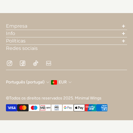
Empresa
A nossa história
Info
Contactos
Pesquisa
Políticas
Envios
Termos e Condições
Redes sociais
Trocas e devoluções
Política de Privacidade e Cookies
FAQ's
Resolução de Litígios
Livro de Reclamações
Português (portugal)
EUR
©Todos os direitos reservados 2025. Minimal Wings