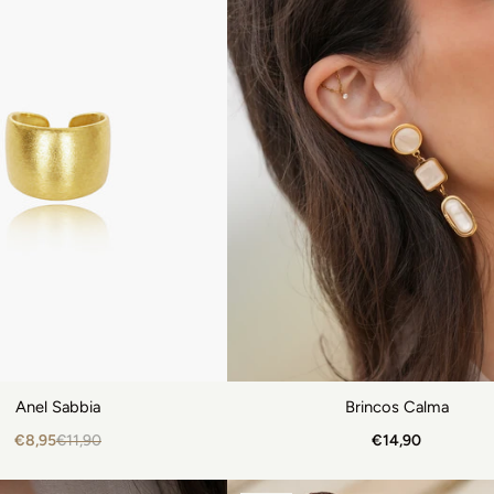
Anel Sabbia
Brincos Calma
€8,95
€11,90
€14,90