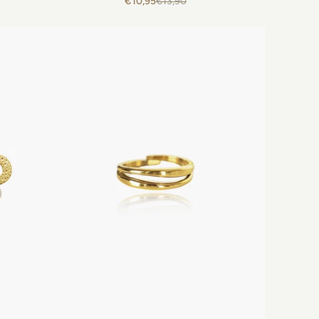
€10,95
€13,90