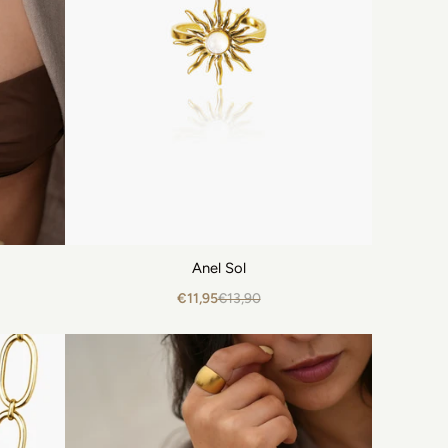
Anel Sol
€11,95
€13,90