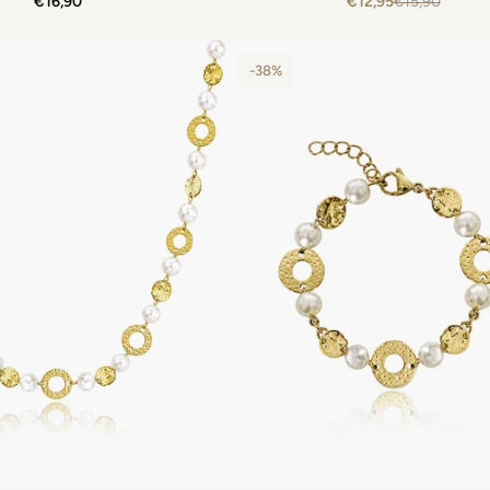
€16,90
€12,95
€15,90
-38%