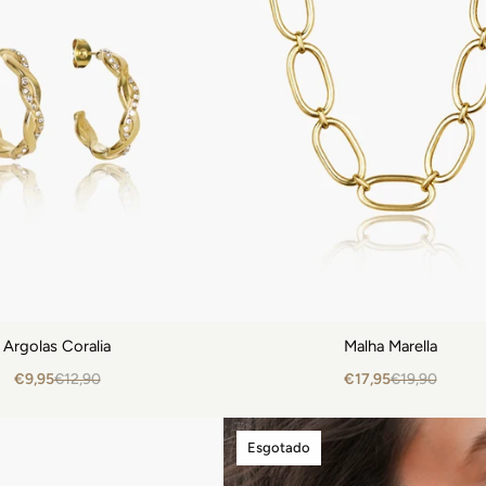
Argolas Coralia
Malha Marella
€9,95
€12,90
€17,95
€19,90
Esgotado