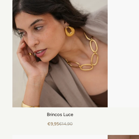
Brincos Luce
€9,95
€14,90