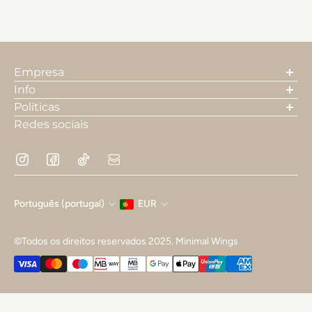
Empresa
A nossa história
Info
Contactos
Pesquisa
Políticas
Envios
Termos e Condições
Redes sociais
Trocas e devoluções
Política de Privacidade e Cookies
FAQ's
Resolução de Litígios
Livro de Reclamações
Português (portugal)
EUR
©Todos os direitos reservados 2025. Minimal Wings