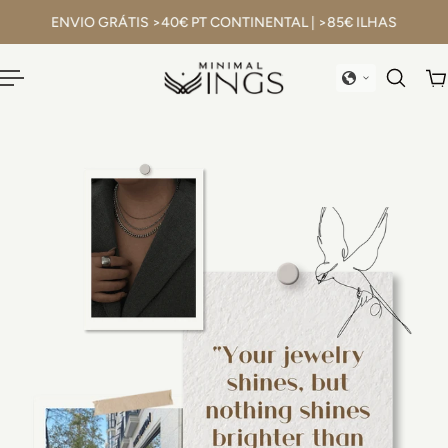
EU
(portugal)
ENVIO GRÁTIS >40€ PT CONTINENTAL | >85€ ILHAS