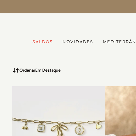
SALDOS até -50% |
Ver tudo
SALDOS
NOVIDADES
MEDITERRÂ
Ordenar
Em Destaque