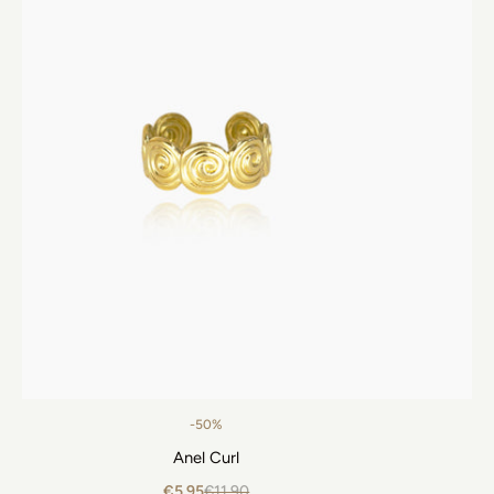
-50%
Anel Curl
€5,95
€11,90