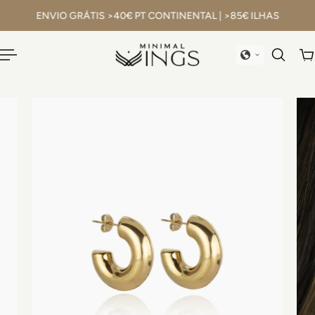
EU
(portugal)
ENVIO GRÁTIS >40€ PT CONTINENTAL | >85€ ILHAS