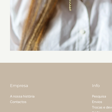
Empresa
Info
A nossa história
Pesquisa
Contactos
Envios
Trocas e de