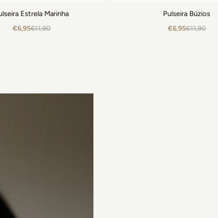
ulseira Estrela Marinha
Pulseira Búzios
€6,95
€11,90
€6,95
€11,90