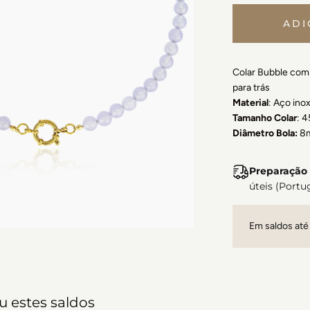
ADI
Colar Bubble com 
para trás
Material
: Aço ino
Tamanho Colar
: 
Diâmetro Bola:
8
Preparação 
úteis (Portu
Em saldos até
 estes saldos