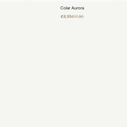
Colar Aurora
€8,95
€17,90