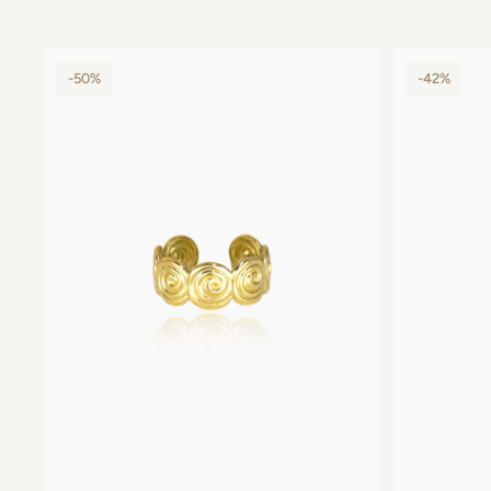
-50%
-42%