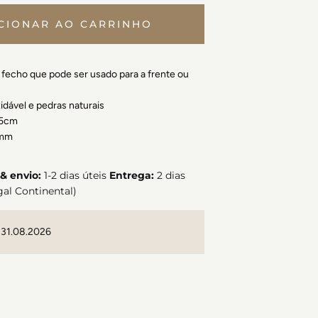
CIONAR AO CARRINHO
fecho que pode ser usado para a frente ou
xidável e pedras naturais
45cm
mm
& envio:
1-2 dias úteis
Entrega:
2 dias
gal Continental)
 31.08.2026