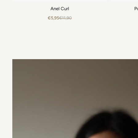
Anel Curl
P
€5,95
€11,90