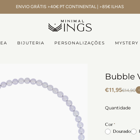
ENVIO GRÁTIS >40€ PT CONTINENTAL | >85€ ILHAS
NEA
BIJUTERIA
PERSONALIZAÇÕES
MYSTERY
Bubble V
€11,95
€14,90
Quantidade
Cor
Dourado