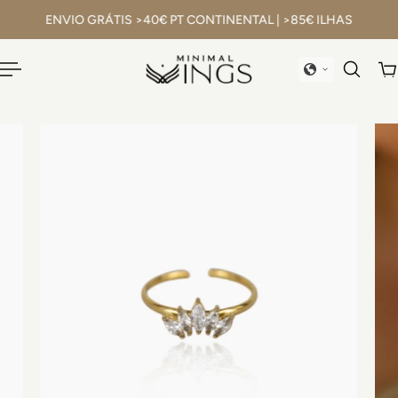
EU
(portugal)
ENVIO GRÁTIS >40€ PT CONTINENTAL | >85€ ILHAS