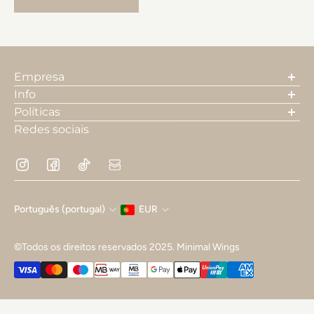
Empresa
A nossa história
Info
Contactos
Pesquisa
Políticas
Envios
Termos e Condições
Redes sociais
Trocas e devoluções
Política de Privacidade e Cookies
FAQ's
Resolução de Litígios
Livro de Reclamações
Português (portugal)
EUR
©Todos os direitos reservados 2025. Minimal Wings