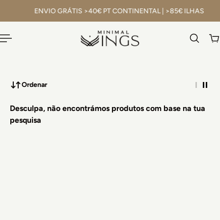
EU
(portugal)
ENVIO GRÁTIS >40€ PT CONTINENTAL | >85€ ILHAS
Ordenar
Desculpa, não encontrámos produtos com base na tua
pesquisa